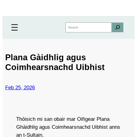
Skip
to
content
Search
Plana Gàidhlig agus
Coimhearsnachd Uibhist
Feb 25, 2026
Thòisich mi san obair mar Oifigear Plana
Ghàidhlig agus Coimhearsnachd Uibhist anns
an t-Sultain.