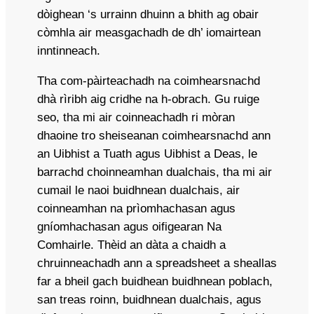
dòighean ‘s urrainn dhuinn a bhith ag obair
còmhla air measgachadh de dh’ iomairtean
inntinneach.
Tha com-pàirteachadh na coimhearsnachd
dhà rìribh aig cridhe na h-obrach. Gu ruige
seo, tha mi air coinneachadh ri mòran
dhaoine tro sheiseanan coimhearsnachd ann
an Uibhist a Tuath agus Uibhist a Deas, le
barrachd choinneamhan dualchais, tha mi air
cumail le naoi buidhnean dualchais, air
coinneamhan na prìomhachasan agus
gníomhachasan agus oifigearan Na
Comhairle. Thèid an dàta a chaidh a
chruinneachadh ann a spreadsheet a sheallas
far a bheil gach buidhean buidhnean poblach,
san treas roinn, buidhnean dualchais, agus