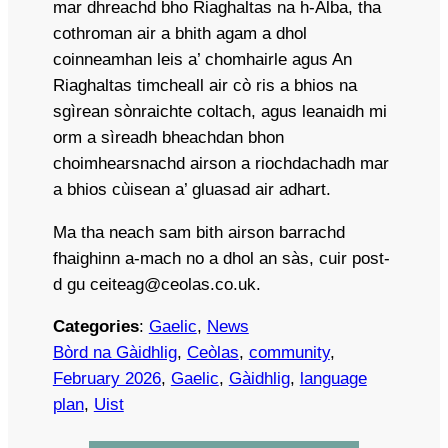
mar dhreachd bho Riaghaltas na h-Alba, tha
cothroman air a bhith agam a dhol
coinneamhan leis a’ chomhairle agus An
Riaghaltas timcheall air cò ris a bhios na
sgìrean sònraichte coltach, agus leanaidh mi
orm a sìreadh bheachdan bhon
choimhearsnachd airson a riochdachadh mar
a bhios cùisean a’ gluasad air adhart.
Ma tha neach sam bith airson barrachd
fhaighinn a-mach no a dhol an sàs, cuir post-
d gu ceiteag@ceolas.co.uk.
Categories
:
Gaelic
, 
News
Bòrd na Gàidhlig
, 
Ceòlas
, 
community
, 
February 2026
, 
Gaelic
, 
Gàidhlig
, 
language
plan
, 
Uist