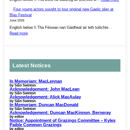
n
n
n
N
e
c
e
Four young actors sought to tour original new Gaelic play at
e
r
e
r
Blas Festival
w
a
r
s
June 2026
s
y
s
h
English below \\ Tha Fèisean nan Gàidheal air leth toilichte…
u
W
s
i
:
Read more
p
e
e
p
F
p
e
t
o
o
o
k
f
f
u
r
2
o
r
r
t
0
r
e
y
f
2
Latest Notices
N
m
o
o
6
o
a
u
r
r
i
n
C
In Memoriam: MacLennan
t
n
g
by Siân Swinton
o
Acknowledgement: John MacLean
h
i
a
m
by Siân Swinton
C
n
c
Acknowledgement: Alick MacAulay
m
a
by Siân Swinton
g
t
u
In Memoriam: Duncan MacDonald
r
C
o
by Siân Swinton
n
o
Acknowledgement: Duncan MacKinnon, Berneray
e
r
i
by editor
l
m
s
Notice: Appointment of Grazings Committee – Kyles
t
i
Paible Common Grazings
r
s
y
by editor
n