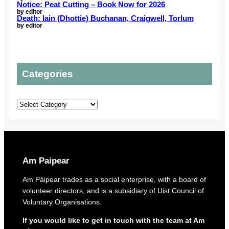
e
o
Notice: Peat Cutting – Book Now for 2026
G
a
v
by editor
u
a
Death: Iain (Dhottie) Buchanan, Craigwell, Torlum
e
g
e
by editor
s
h
l
s
t
i
e
t
c
l
o
P
Categories
s
t
l
t
o
a
o
u
n
Categories
p
r
s
r
o
o
r
t
i
e
g
c
i
Am Paipear
t
n
d
a
Am Pàipear trades as a social enterprise, with a board of
e
l
volunteer directors, and is a subsidiary of Uist Council of
l
n
Voluntary Organisations.
i
e
v
w
If you would like to get in touch with the team at Am
e
G