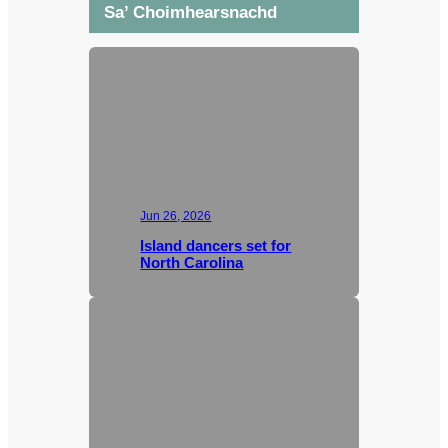
Sa’ Choimhearsnachd
Jun 26, 2026
Island dancers set for
North Carolina