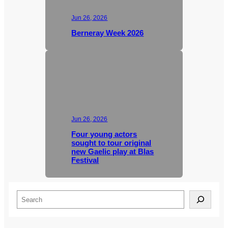
Jun 26, 2026
Berneray Week 2026
Jun 26, 2026
Four young actors
sought to tour original
new Gaelic play at Blas
Festival
S
e
a