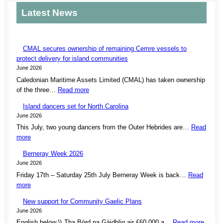
r
Latest News
c
h
CMAL secures ownership of remaining Cemre vessels to
protect delivery for island communities
June 2026
Caledonian Maritime Assets Limited (CMAL) has taken ownership
:
of the three…
Read more
C
Island dancers set for North Carolina
M
June 2026
A
This July, two young dancers from the Outer Hebrides are…
Read
L
:
more
s
I
e
Berneray Week 2026
s
c
June 2026
l
u
Friday 17th – Saturday 25th July Berneray Week is back…
Read
a
r
:
more
n
e
B
d
s
New support for Community Gaelic Plans
e
d
o
June 2026
r
a
w
:
English below \\ Tha Bòrd na Gàidhlig air £60,000 a…
Read more