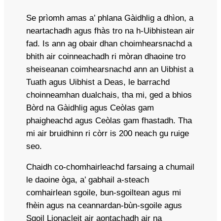
Se prìomh amas a’ phlana Gàidhlig a dhìon, a
neartachadh agus fhàs tro na h-Uibhistean air
fad. Is ann ag obair dhan choimhearsnachd a
bhith air coinneachadh ri mòran dhaoine tro
sheiseanan coimhearsnachd ann an Uibhist a
Tuath agus Uibhist a Deas, le barrachd
choinneamhan dualchais, tha mi, ged a bhios
Bòrd na Gàidhlig agus Ceòlas gam
phaigheachd agus Ceòlas gam fhastadh. Tha
mi air bruidhinn ri còrr is 200 neach gu ruige
seo.
Chaidh co-chomhairleachd farsaing a chumail
le daoine òga, a’ gabhail a-steach
comhairlean sgoile, bun-sgoiltean agus mi
fhèin agus na ceannardan-bùn-sgoile agus
Sgoil Lionacleit air aontachadh air na