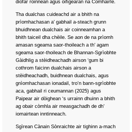
diofar roinnean agus oifigearan na Comhairle.
Tha dualchas cuideachd air a bhith na
prìomhachasan a’ gabhail a-steach grunn
bhuidhnean dualchais air coinneamhan a
bhith taiceil dha chèile. Se aon de na prìomh
amasan sgeama saor-thoileach a th’ agam
sgeama saor-thoileach de Bhannan-Sgrìobhte
Gàidhlig a stèidheachadh airson ‘gum bi
cothrom faicinn dualchais airson a
stèidheachadh, buidhnean dualchais, agus
gnìomhachasan ionadail, tro’n bann-sgrìobhte
aca, gabhail ri ceumannan (2025) agus
Paipear air dòighean ‘s urrainn dhuinn a bhith
ag obair còmhla air measgachadh de dh’
iomairtean inntinneach.
Sgìrean Cànain Sònraichte air tighinn a-mach